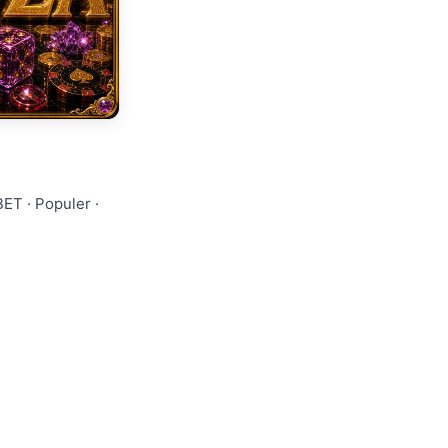
ET · Populer ·