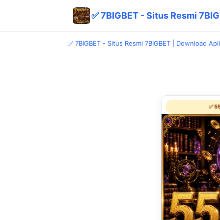
✅ 7BIGBET - Situs Resmi 7BIG
✅ 7BIGBET - Situs Resmi 7BIGBET | Download Apli
✅ 5