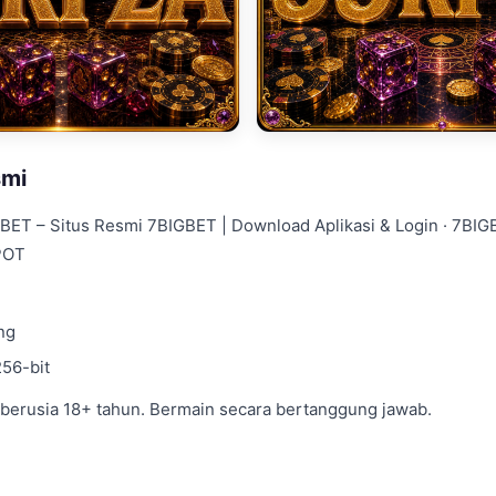
mi
ET – Situs Resmi 7BIGBET | Download Aplikasi & Login · 7BIGB
POT
ng
256-bit
berusia 18+ tahun. Bermain secara bertanggung jawab.